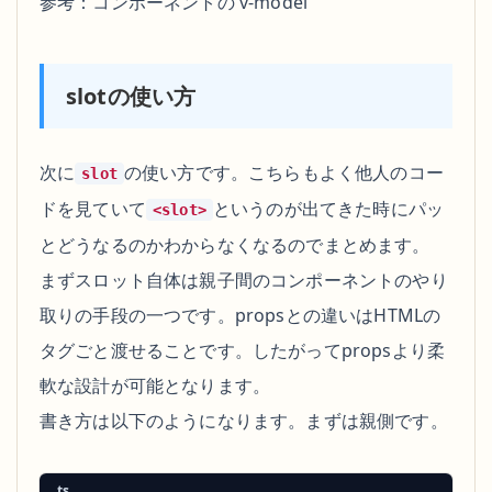
参考：
コンポーネントの v-model
const
 changeFn3
 =
 (
event
:
 Event
) 
=>
    const
 element
 =
 event.target 
as
    emits
(
'update:val3'
slotの使い方
</
script
次に
の使い方です。こちらもよく他人のコー
slot
<
template
ドを見ていて
というのが出てきた時にパッ
<slot>
    <
div
とどうなるのかわからなくなるのでまとめます。
        <
input
 :value
=
"props.modelValue"
 @input
=
まずスロット自体は親子間のコンポーネントのやり
        <
input
 :value
=
"props.val2"
 @input
=
"chang
        <
input
 :value
=
"props.val3"
 @input
=
"chang
取りの手段の一つです。propsとの違いはHTMLの
    </
div
タグごと渡せることです。したがってpropsより柔
</
template
軟な設計が可能となります。
書き方は以下のようになります。まずは親側です。
ts