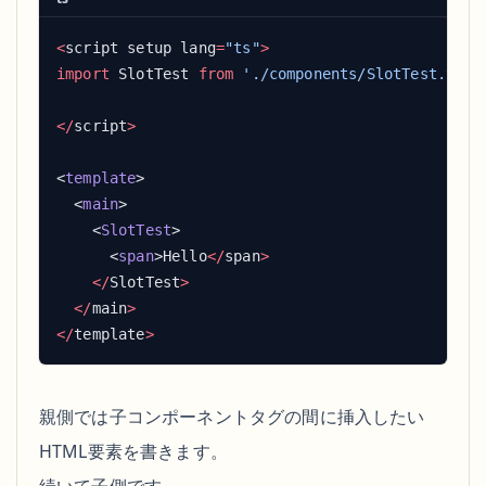
<
script setup lang
=
"ts"
import
 SlotTest 
from
</
script
<
template
  <
main
    <
SlotTest
      <
span
>Hello
</
span
    </
SlotTest
  </
main
</
template
親側では子コンポーネントタグの間に挿入したい
HTML要素を書きます。