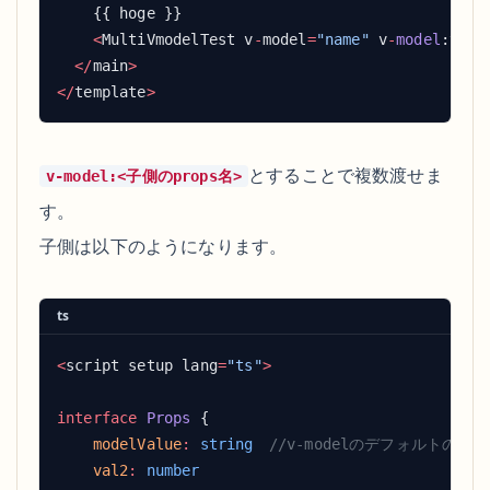
    <
MultiVmodelTest v
-
model
=
"name"
 v
-
model
:val2
  </
main
</
template
とすることで複数渡せま
v-model:<子側のprops名>
す。
子側は以下のようになります。
ts
<
script setup lang
=
"ts"
interface
 Props
    modelValue
:
 string
    val2
: