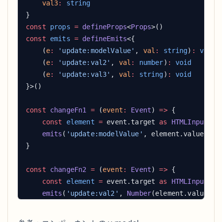
    val3
:
const
 props
 =
 defineProps
<
Props
const
 emits
 =
 defineEmits
    (
e
:
 'update:modelValue'
, 
val
:
 string
)
:
    (
e
:
 'update:val2'
, 
val
:
 number
)
:
    (
e
:
 'update:val3'
, 
val
:
 string
)
:
const
 changeFn1
 =
 (
event
:
 Event
) 
=>
    const
 element
 =
 event.target 
as
    emits
(
'update:modelValue'
const
 changeFn2
 =
 (
event
:
 Event
) 
=>
    const
 element
 =
 event.target 
as
    emits
(
'update:val2'
, 
Number