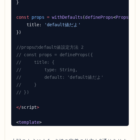
const
 props
 =
 withDefaults
(
defineProps
<
Props
    title: 
</
script
<
template
    <
div