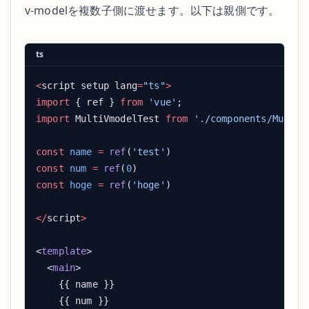
v-modelを複数子側に渡せます。以下は親側です。
ts
<
script setup lang
=
"ts"
import
 { ref } 
from
 'vue'
import
 MultiVmodelTest 
from
 './components/MultiV
const
 name
 =
 ref
(
'test'
const
 num
 =
 ref
(
0
const
 hoge
 =
 ref
(
'hoge'
</
script
<
template
  <
main