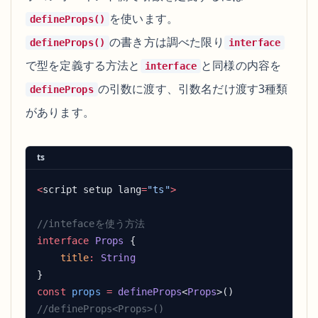
を使います。
defineProps()
の書き方は調べた限り
defineProps()
interface
で型を定義する方法と
と同様の内容を
interface
の引数に渡す、引数名だけ渡す3種類
defineProps
があります。
ts
<
script setup lang
=
"ts"
interface
 Props
    title
:
const
 props
 =
 defineProps
<
Props