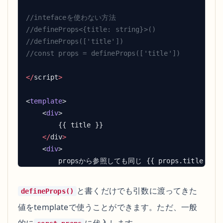
</
script
<
template
    <
div
    </
div
    <
div
    </
div
</
template
と書くだけでも引数に渡ってきた
defineProps()
値をtemplateで使うことができます。ただ、一般