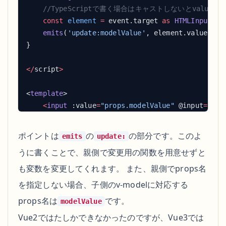
    const
 element
 =
 event.target 
as
    emits
(
'update:modelValue'
</
script
<
template
    <
input
 :value
=
"props.modelValue"
 @input
=
"cha
</
template
ポイントは
の
の部分です。このよ
emits
update:
うに書くことで、親側で変更用の関数を用意せずと
も変数を変更してくれます。 また、親側でprops名
を指定しない場合、子側のv-modelに対応する
props名は
です。
modelValue
Vue2ではたしかできなかったのですが、Vue3では