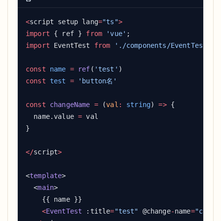
<
script setup lang
=
"ts"
import
 { ref } 
from
 'vue'
import
 EventTest 
from
const
 name
 =
 ref
(
'test'
const
 test
 =
const
 changeName
 =
 (
val
:
 string
) 
=>
  name.value 
=
</
script
<
template
  <
main
    <
EventTest
 :title
=
"test"
 @change
-
name
=
"chang