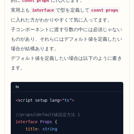
的に
に代入します。
const props
実用上も
で型を定義して
interface
const props
に入れた方がわかりやすくて気に入ってます。
子コンポーネントに渡す引数の中には必須じゃない
ものがあり、それらにはデフォルト値を定義したい
場合が結構あります。
デフォルト値を定義したい場合は以下のように書き
ます。
ts
<
script setup lang
=
"ts"
interface
 Props
    title
: