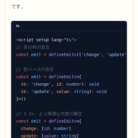
です。
ts
<
script setup lang
=
"ts"
const
 emit
 =
 defineEmits
([
'change'
, 
'update'
const
 emit
 =
 defineEmits
  (
e
:
 'change'
, 
id
:
 number
)
:
  (
e
:
 'update'
, 
value
:
 string
)
:
const
 emit
 =
 defineEmits
  change
:
 [
id
: 
number
  update
:
 [
value
: 
string