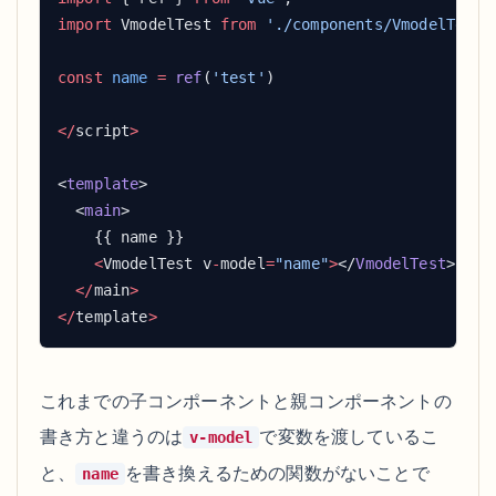
import
 VmodelTest 
from
const
 name
 =
 ref
(
'test'
</
script
<
template
  <
main
    <
VmodelTest v
-
model
=
"name"
>
</
VmodelTest
  </
main
</
template
これまでの子コンポーネントと親コンポーネントの
書き方と違うのは
で変数を渡しているこ
v-model
と、
を書き換えるための関数がないことで
name