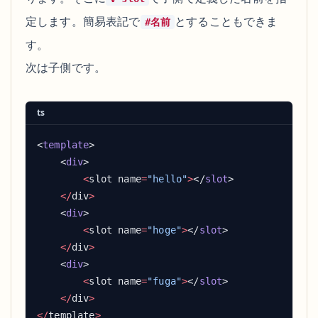
定します。簡易表記で
とすることもできま
#名前
す。
次は子側です。
ts
<
template
    <
div
        <
slot name
=
"hello"
>
</
slot
    </
div
    <
div
        <
slot name
=
"hoge"
>
</
slot
    </
div
    <
div
        <
slot name
=
"fuga"
>
</
slot
    </
div
</
template