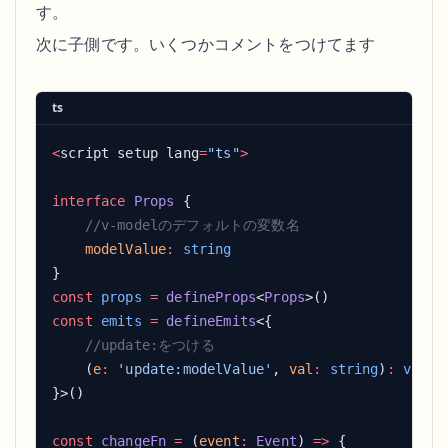
す。
次に子側です。いくつかコメントをつけてます
ts
<
script setup lang
=
"ts"
interface
 Props
    modelValue
:
const
 props
 =
 defineProps
<
Props
const
 emits
 =
 defineEmits
    (
e
:
 'update:modelValue'
, 
val
:
 string
)
:
const
 changeFn
 =
 (
event
:
 Event
) 
=>