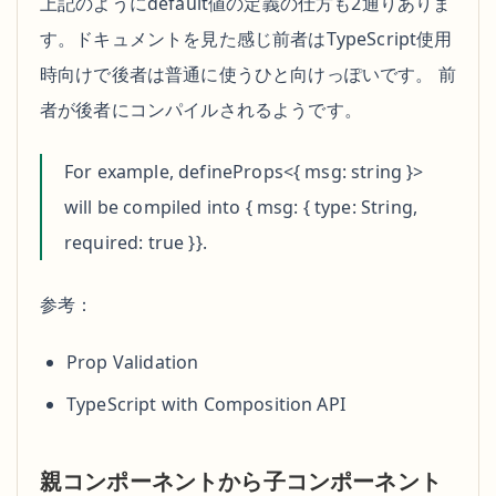
上記のようにdefault値の定義の仕方も2通りありま
    </
div
す。ドキュメントを見た感じ前者はTypeScript使用
    <
div
時向けで後者は普通に使うひと向けっぽいです。 前
    </
div
者が後者にコンパイルされるようです。
</
template
For example, defineProps<{ msg: string }>
will be compiled into { msg: { type: String,
required: true }}.
参考：
Prop Validation
TypeScript with Composition API
親コンポーネントから子コンポーネント