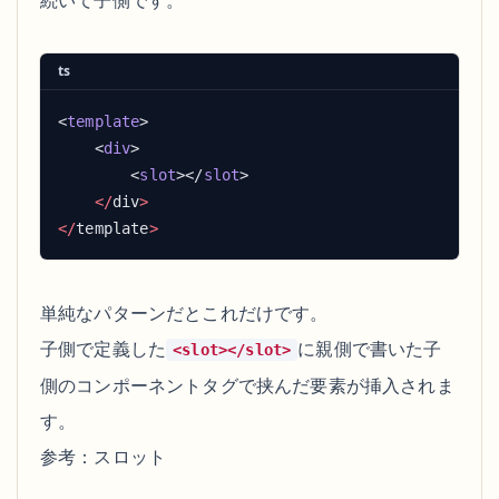
続いて子側です。
ts
<
template
    <
div
        <
slot
></
slot
    </
div
</
template
単純なパターンだとこれだけです。
子側で定義した
に親側で書いた子
<slot></slot>
側のコンポーネントタグで挟んだ要素が挿入されま
す。
参考：
スロット