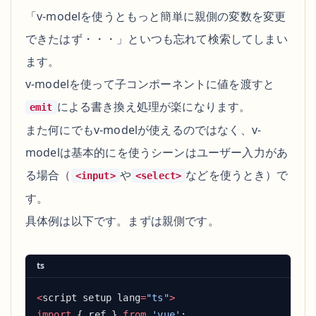
「v-modelを使うともっと簡単に親側の変数を変更
できたはず・・・」といつも忘れて検索してしまい
ます。
v-modelを使って子コンポーネントに値を渡すと
による書き換え処理が楽になります。
emit
また何にでもv-modelが使えるのではなく、v-
modelは基本的にを使うシーンはユーザー入力があ
る場合（
や
などを使うとき）で
<input>
<select>
す。
具体例は以下です。まずは親側です。
ts
<
script setup lang
=
"ts"
import
 { ref } 
from
 'vue'