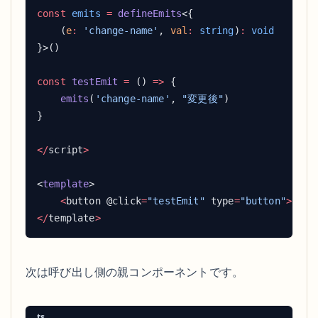
const
 emits
 =
 defineEmits
    (
e
:
 'change-name'
, 
val
:
 string
)
:
const
 testEmit
 =
 () 
=>
    emits
(
'change-name'
, 
"変更後"
</
script
<
template
    <
button @click
=
"testEmit"
 type
=
"button"
>
{{ p
</
template
次は呼び出し側の親コンポーネントです。
ts