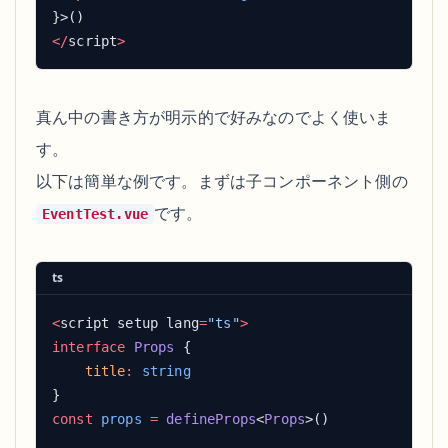
</
script
真ん中の書き方が明示的で好みなのでよく使いま
す。
以下は簡単な例です。まずは子コンポーネント側の
です。
EventTest.vue
ts
<
script setup lang
=
"ts"
interface
 Props
    title
:
const
 props
 =
 defineProps
<
Props