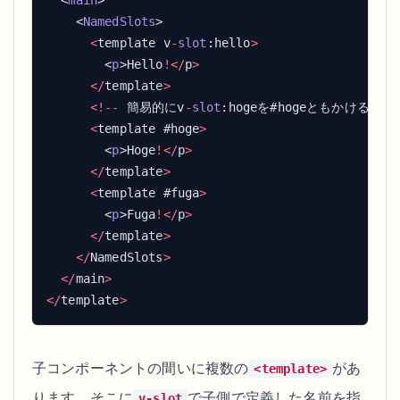
  <
main
    <
NamedSlots
      <
template v
-
slot
:hello
        <
p
>Hello
!</
p
      </
template
      <!--
 簡易的にv
-
slot
:hogeを#hogeともかける 
      <
template #hoge
        <
p
>Hoge
!</
p
      </
template
      <
template #fuga
        <
p
>Fuga
!</
p
      </
template
    </
NamedSlots
  </
main
</
template
子コンポーネントの間いに複数の
があ
<template>
ります。そこに
で子側で定義した名前を指
v-slot