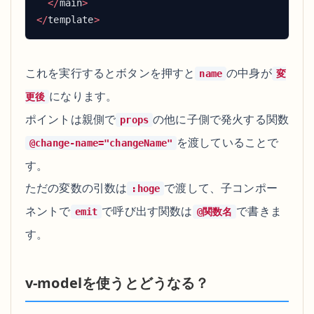
  </
main
</
template
これを実行するとボタンを押すと
の中身が
name
変
になります。
更後
ポイントは親側で
の他に子側で発火する関数
props
を渡していることで
@change-name="changeName"
す。
ただの変数の引数は
で渡して、子コンポー
:hoge
ネントで
で呼び出す関数は
で書きま
emit
@関数名
す。
v-modelを使うとどうなる？