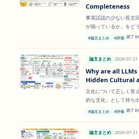
Completeness
事実誤認の少ない長文
が揃っているか」をど
読了 8
#論文まとめ
#評価
論文まとめ
2026-07-21
Why are all LLMs
Hidden Cultural 
文化について正しく答え
的な文化」として持ち
読了 8
#論文まとめ
#評価
論文まとめ
2026-07-21