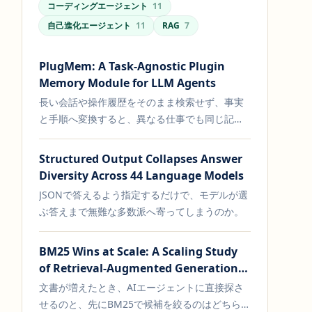
コーディングエージェント
11
自己進化エージェント
11
RAG
7
PlugMem: A Task-Agnostic Plugin
Memory Module for LLM Agents
長い会話や操作履歴をそのまま検索せず、事実
と手順へ変換すると、異なる仕事でも同じ記憶
基盤を使えるのか。
Structured Output Collapses Answer
Diversity Across 44 Language Models
JSONで答えるよう指定するだけで、モデルが選
ぶ答えまで無難な多数派へ寄ってしまうのか。
BM25 Wins at Scale: A Scaling Study
of Retrieval-Augmented Generation
Paradigms
文書が増えたとき、AIエージェントに直接探さ
せるのと、先にBM25で候補を絞るのはどちらが