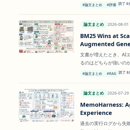
読了 8
#論文まとめ
#評価
論文まとめ
2026-08-01
BM25 Wins at Scal
Augmented Gene
文書が増えたとき、AI
るのはどちらが強いの
読了 8
#論文まとめ
#RAG
論文まとめ
2026-07-29
MemoHarness: Ag
Experience
過去の実行ログから失