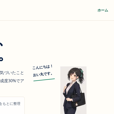
ホーム
、
。
こんにちは！
、気づいたこと
おい丸です。
成度30%でア
をもとに整理